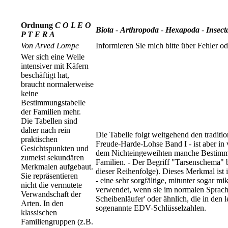
Ordnung
C O L E O
Biota
-
Arthropoda
-
Hexapoda
-
Insect
P T E R A
Von Arved Lompe
Informieren Sie mich bitte über Fehler 
Wer sich eine Weile
intensiver mit Käfern
beschäftigt hat,
braucht normalerweise
keine
Bestimmungstabelle
der Familien mehr.
Die Tabellen sind
daher nach rein
Die Tabelle folgt weitgehend den tradit
praktischen
Freude-Harde-Lohse Band I - ist aber in 
Gesichtspunkten und
dem Nichteingeweihten manche Bestimm
zumeist sekundären
Familien. - Der Begriff "Tarsenschema" b
Merkmalen aufgebaut.
dieser Reihenfolge). Dieses Merkmal ist 
Sie repräsentieren
- eine sehr sorgfältige, mitunter sogar
nicht die vermutete
verwendet, wenn sie im normalen Sprachg
Verwandschaft der
Scheibenläufer' oder ähnlich, die in de
Arten. In den
sogenannte EDV-Schlüsselzahlen.
klassischen
Familiengruppen (z.B.