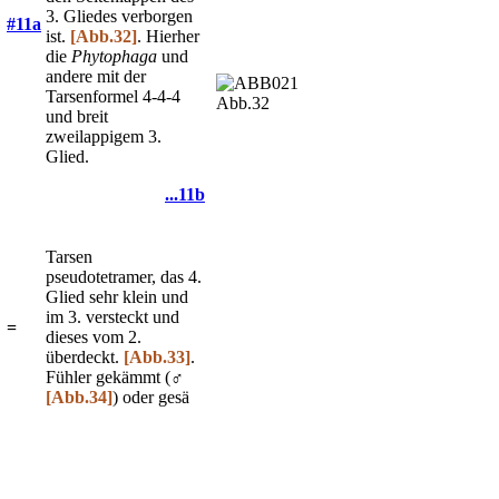
3. Gliedes verborgen
#11a
ist.
[Abb.32]
. Hierher
die
Phytophaga
und
andere mit der
Tarsenformel 4-4-4
Abb.32
und breit
zweilappigem 3.
Glied.
...11b
Tarsen
pseudotetramer, das 4.
Glied sehr klein und
im 3. versteckt und
=
dieses vom 2.
überdeckt.
[Abb.33]
.
Fühler gekämmt (♂
[Abb.34]
) oder gesä