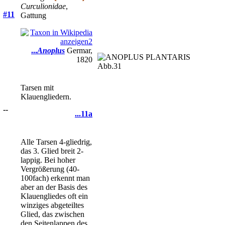
Curculionidae
,
#11
Gattung
...
Anoplus
Germar,
1820
Abb.31
Tarsen mit
Klauengliedern.
--
...11a
Alle Tarsen 4-gliedrig,
das 3. Glied breit 2-
lappig. Bei hoher
Vergrößerung (40-
100fach) erkennt man
aber an der Basis des
Klauengliedes oft ein
winziges abgeteiltes
Glied, das zwischen
den Seitenlappen des