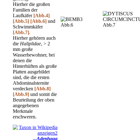
Hierher die großen
Familien der
Laufkäfer
[Abb.4]
[Abb.5]
[Abb.6]
und
Abb.6
Abb.7
Schwimmkäfer
[Abb.7]
.
Hierher gehören auch
die
Haliplidae
, > 2
mm große
Wasserbewohner, bei
denen die
Hinterhüften als große
Platten ausgebildet
sind, die die ersten
Abdominalsternite
verdecken
[Abb.8]
[Abb.9]
und somit die
Beurteilung der oben
angegebenen
Merkmale
erschweren.
...
Adephaga