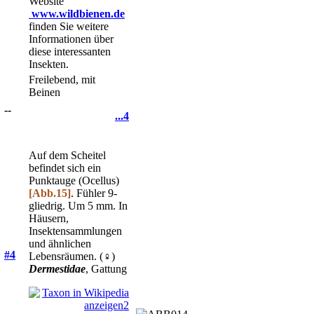
Website
www.wildbienen.de
finden Sie weitere
Informationen über
diese interessanten
Insekten.
Freilebend, mit
Beinen
--
...4
Auf dem Scheitel
befindet sich ein
Punktauge (Ocellus)
[Abb.15]
. Fühler 9-
gliedrig. Um 5 mm. In
Häusern,
Insektensammlungen
und ähnlichen
#4
Lebensräumen. (♀)
Dermestidae
, Gattung