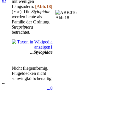
#7
mit wenigen
Längsadern.
[Abb.18]
(♂♂). Die
Stylopidae
werden heute als
Abb.18
Familie der Ordnung
Strepsiptera
betrachtet.
...
Stylopidae
Nicht fliegenförmig,
Flügeldecken nicht
schwingkölbchenartig.
--
...8