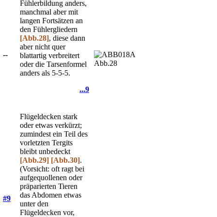
Fühlerbildung anders,
manchmal aber mit
langen Fortsätzen an
den Fühlergliedern
[Abb.28]
, diese dann
aber nicht quer
--
blattartig verbreitert
Abb.28
oder die Tarsenformel
anders als 5-5-5.
...9
Flügeldecken stark
oder etwas verkürzt;
zumindest ein Teil des
vorletzten Tergits
bleibt unbedeckt
[Abb.29]
[Abb.30]
.
(Vorsicht: oft ragt bei
aufgequollenen oder
präparierten Tieren
das Abdomen etwas
#9
unter den
Flügeldecken vor,