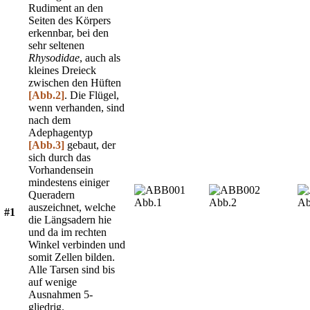
Rudiment an den
Seiten des Körpers
erkennbar, bei den
sehr seltenen
Rhysodidae
, auch als
kleines Dreieck
zwischen den Hüften
[Abb.2]
. Die Flügel,
wenn verhanden, sind
nach dem
Adephagentyp
[Abb.3]
gebaut, der
sich durch das
Vorhandensein
mindestens einiger
Queradern
Abb.1
Abb.2
Ab
auszeichnet, welche
#1
die Längsadern hie
und da im rechten
Winkel verbinden und
somit Zellen bilden.
Alle Tarsen sind bis
auf wenige
Ausnahmen 5-
gliedrig.