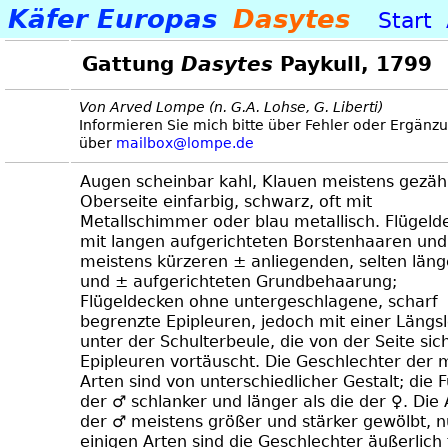
Käfer Europas
Dasytes
Start
Gattung
Dasytes
Paykull, 1799
Von Arved Lompe (n. G.A. Lohse, G. Liberti)
Informieren Sie mich bitte über Fehler oder Ergänz
über
mailbox@lompe.de
Augen scheinbar kahl, Klauen meistens gezäh
Oberseite einfarbig, schwarz, oft mit
Metallschimmer oder blau metallisch. Flügeld
mit langen aufgerichteten Borstenhaaren und
meistens kürzeren ± anliegenden, selten län
und ± aufgerichteten Grundbehaarung;
Flügeldecken ohne untergeschlagene, scharf
begrenzte Epipleuren, jedoch mit einer Längsl
unter der Schulterbeule, die von der Seite sic
Epipleuren vortäuscht. Die Geschlechter der 
Arten sind von unterschiedlicher Gestalt; die F
der ♂ schlanker und länger als die der ♀. Die
der ♂ meistens größer und stärker gewölbt, n
einigen Arten sind die Geschlechter äußerlich 