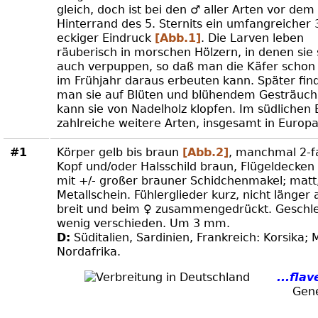
gleich, doch ist bei den ♂ aller Arten vor dem
Hinterrand des 5. Sternits ein umfangreicher 
eckiger Eindruck
[Abb.1]
. Die Larven leben
räuberisch in morschen Hölzern, in denen sie 
auch verpuppen, so daß man die Käfer schon 
im Frühjahr daraus erbeuten kann. Später fin
man sie auf Blüten und blühendem Gesträuch
kann sie von Nadelholz klopfen. Im südlichen
zahlreiche weitere Arten, insgesamt in Europa
#1
Körper gelb bis braun
[Abb.2]
, manchmal 2-fa
Kopf und/oder Halsschild braun, Flügeldecken
mit +/- großer brauner Schidchenmakel; matt
Metallschein. Fühlerglieder kurz, nicht länger 
breit und beim ♀ zusammengedrückt. Geschl
wenig verschieden. Um 3 mm.
D:
Süditalien, Sardinien, Frankreich: Korsika; 
Nordafrika.
...fla
Gen