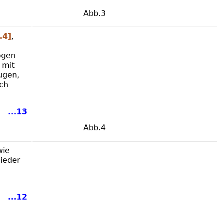
Abb.3
.4]
,
ogen
 mit
ugen,
ach
...13
Abb.4
wie
lieder
...12