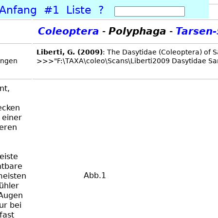
Anfang
#1
Liste
?
Coleoptera
-
Polyphaga
-
Tarsen-
Lib
ert
i,
G.
(20
09)
: The Dasytidae (Coleoptera) of 
ungen
>>>"F:\TAXA\coleo\Scans\Liberti2009 Dasytidae Sar
nt,
ecken
 einer
geren
eiste
htbare
Abb.1
meisten
ühler
 Augen
ur bei
fast