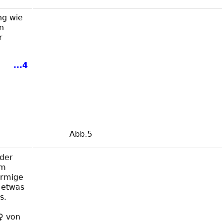
ng wie
n
r
...4
Abb.5
 der
am
örmige
 etwas
s.
 ♀ von