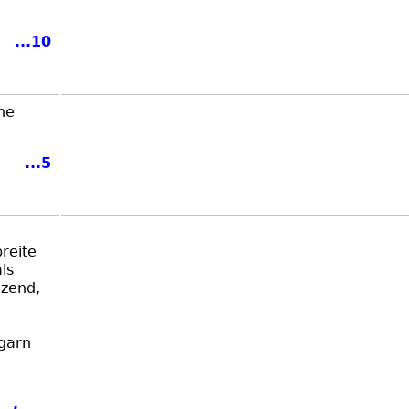
...10
ine
...5
reite
ls
nzend,
ngarn