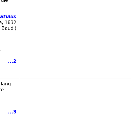
 die
iatulus
e, 1832
Baudi)
rt.
...2
 lang
te
...3