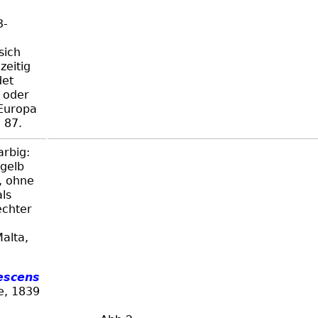
3-
sich
zeitig
det
 oder
 Europa
 87.
rbig:
 gelb
, ohne
als
echter
Malta,
vescens
e, 1839