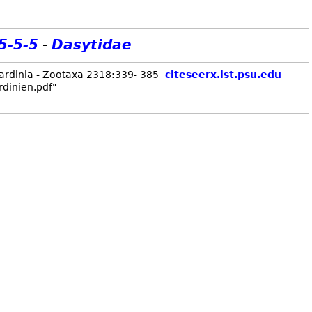
5-5-5
-
Dasytidae
Sardinia - Zootaxa 2318:339- 385
citeseerx.ist.psu.edu
dinien.pdf"