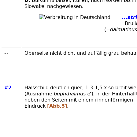
D:
Balkanhalbinsel, Italien; nach Norden bis in
Slowakei nachgewiesen.
...str
Brull
(=
dalmatinus
--
Oberseite nicht dicht und auffällig grau behaa
#2
Halsschild deutlich quer, 1,3-1,5 x so breit wie
(Ausnahme
buphthalmus
♂), in der Hinterhälf
neben den Seiten mit einem rinnenförmigen
Eindruck
[Abb.3]
.