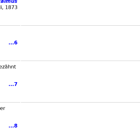
talmus
i, 1873
...6
gezähnt
...7
der
...8