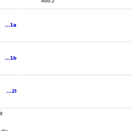
Abb.2
...1a
...1b
...2l
it