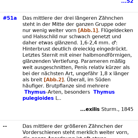
...52
#51a
Das mittlere der drei längeren Zähnchen
steht in der Mitte der ganzen Gruppe oder
nur wenig weiter vorn
[Abb.1]
. Flügeldecken
und Halsschild nur schwach genetzt und
daher etwas glänzend. 1,6-2,4 mm. ♂:
Hinterbrust deutlich dreieckig eingedrückt.
Letztes Sternit mit einer halbmondförmigen,
glänzenden Vertiefung. Parameren mäßig
weit ausgeschnitten, Penis relativ kürzer als
bei der nächsten Art, ungefähr 1,8 x länger
als breit
[Abb.2]
. Überall, im Süden
häufiger. Brutpflanze sind mehrere
Thymus
-Arten, besonders
Thymus
pulegioides
L..
...exilis
Sturm., 1845
--
Das mittlere der größeren Zähnchen der
Vorderschienen steht merklich weiter vorn,