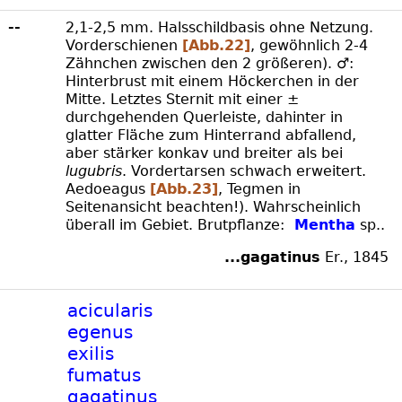
--
2,1-2,5 mm. Halsschildbasis ohne Netzung.
Vorderschienen
[Abb.22]
, gewöhnlich 2-4
Zähnchen zwischen den 2 größeren). ♂:
Hinterbrust mit einem Höckerchen in der
Mitte. Letztes Sternit mit einer ±
durchgehenden Querleiste, dahinter in
glatter Fläche zum Hinterrand abfallend,
aber stärker konkav und breiter als bei
lugubris
. Vordertarsen schwach erweitert.
Aedoeagus
[Abb.23]
, Tegmen in
Seitenansicht beachten!). Wahrscheinlich
überall im Gebiet. Brutpflanze:
Mentha
sp..
...gagatinus
Er., 1845
acicularis
egenus
exilis
fumatus
gagatinus