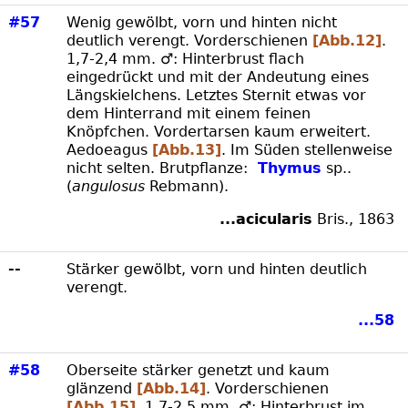
#57
Wenig gewölbt, vorn und hinten nicht
deutlich verengt. Vorderschienen
[Abb.12]
.
1,7-2,4 mm. ♂: Hinterbrust flach
eingedrückt und mit der Andeutung eines
Längskielchens. Letztes Sternit etwas vor
dem Hinterrand mit einem feinen
Knöpfchen. Vordertarsen kaum erweitert.
Aedoeagus
[Abb.13]
. Im Süden stellenweise
nicht selten. Brutpflanze:
Thymus
sp..
(
angulosus
Rebmann).
...acicularis
Bris., 1863
--
Stärker gewölbt, vorn und hinten deutlich
verengt.
...58
#58
Oberseite stärker genetzt und kaum
glänzend
[Abb.14]
. Vorderschienen
[Abb.15]
. 1,7-2,5 mm. ♂: Hinterbrust im