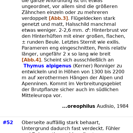
die ganze Anordnung ist oft etwas
ungeordnet, vor allem sind die größeren
Zähnchen einzeln oder zu mehreren
verdoppelt
[Abb.3]
. Flügeldecken stark
genetzt und matt, Halsschild manchmal
etwas weniger. 2-2,6 mm. ♂: Hinterbrust vor
den Hinterhüften mit einer großen, flachen,
± runden Beule. Letztes Sternit wie exilis.
Parameren eng eingeschnitten, Penis relativ
länger, ungefähr 2 x so lang wie breit
[Abb.4]
. Scheint sich ausschließlich an
Thymus alpigenus
(Kerner) Ronniger zu
entwickeln und in Höhen von 1300 bis 2200
m auf xerothermen Hängen der Alpen und
Apenninen. Kommt im Verbreitungsgebiet
der Brutpflanze sicher auch im südlichen
Mitteleuropa vor.
...oreophilus
Audisio, 1984
#52
Oberseite auffällig stark behaart,
Untergrund dadurch fast verdeckt. Fühler