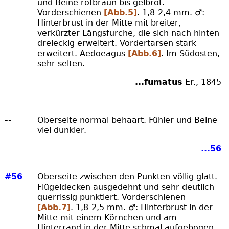
und Beine rotbraun bis gelbrot.
Vorderschienen
[Abb.5]
. 1,8-2,4 mm. ♂:
Hinterbrust in der Mitte mit breiter,
verkürzter Längsfurche, die sich nach hinten
dreieckig erweitert. Vordertarsen stark
erweitert. Aedoeagus
[Abb.6]
. Im Südosten,
sehr selten.
...fumatus
Er., 1845
--
Oberseite normal behaart. Fühler und Beine
viel dunkler.
...56
#56
Oberseite zwischen den Punkten völlig glatt.
Flügeldecken ausgedehnt und sehr deutlich
querrissig punktiert. Vorderschienen
[Abb.7]
. 1,8-2,5 mm. ♂: Hinterbrust in der
Mitte mit einem Körnchen und am
Hinterrand in der Mitte schmal aufgebogen,