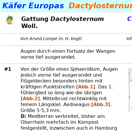
Käfer Europas
Dactylostern
Gattung
Dactylosternum
C
Woll.
Von Arved Lompe (n. H. Vogt)
In
Augen durch einen Fortsatz der Wangen
vorne tief ausgerandet.
#1
Von der Größe eines
Sphaeridium
, Augen
jedoch vorne tief ausgerandet und
Flügeldecken besonders hinten mit
kräftigen Punktstreifen
[Abb.1]
. Das 1.
Fühlerglied so lang wie die übrigen
[Abb.2]
. Mittelbrust rechtwinklig mit
feinem Längskiel. Aedoeagus
[Abb.3]
.
Größe 5-5,3 mm.
D:
Mediterran verbreitet, bisher am
Oberrhein mehrfach im Kompost
festgestellt, inzwischen auch in Hamburg